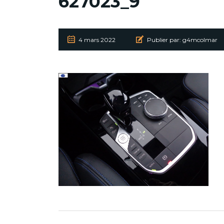
627023_9
4 mars 2022
Publier par:
g4mcolmar