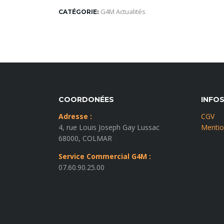
G4M Actualités
CATÉGORIE:
COORDONÉES
INFO
Adresse :
CGV
4, rue Louis Joseph Gay Lussac
Mentio
68000, COLMAR
Service Commercial G4M :
07.60.90.25.00