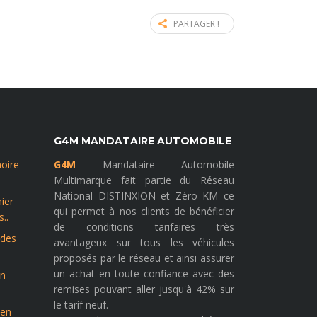
PARTAGER !
G4M MANDATAIRE AUTOMOBILE
noire
G4M
Mandataire Automobile
Multimarque fait partie du Réseau
National DISTINXION et Zéro KM ce
ier
qui permet à nos clients de bénéficier
..
de conditions tarifaires très
 des
avantageux sur tous les véhicules
proposés par le réseau et ainsi assurer
un achat en toute confiance avec des
on
remises pouvant aller jusqu'à 42% sur
le tarif neuf.
 en