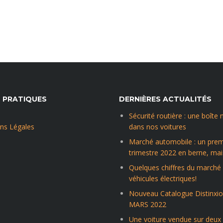
S PRATIQUES
DERNIÈRES ACTUALITÉS
Sécurité routière : une boîte 
ns Légales
dans nos voitures
Marché automobile : un prem
trimestre 2022 en berne, mais
Quelques chiffres du marché
véhicules électriques!
Nouveau Catalogue Distinxi
MARS 2022
Une voiture vendue sur deux