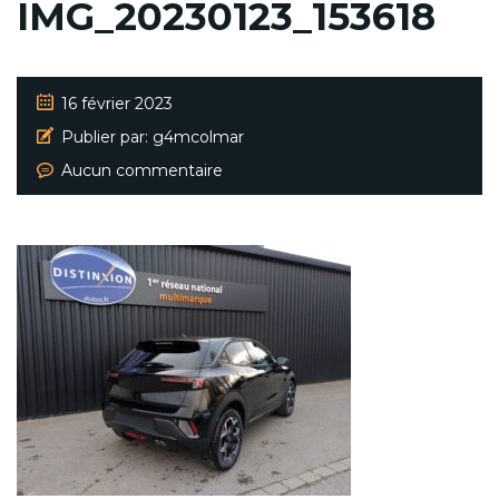
IMG_20230123_153618
16 février 2023
Publier par:
g4mcolmar
Aucun commentaire